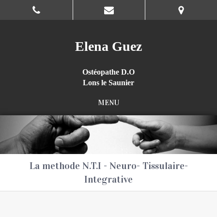
Elena Guez
Ostéopathe D.O
Lons le Saunier
MENU
La methode N.T.I - Neuro- Tissulaire-
Integrative