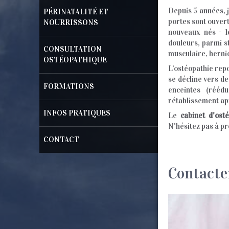
Depuis 5 années, 
PÉRINATALITÉ ET
portes sont ouvert
NOURRISSONS
nouveaux nés - 1
douleurs, parmi s
CONSULTATION
musculaire, hernie
OSTÉOPATHIQUE
L’ostéopathie rep
se décline vers de
FORMATIONS
enceintes (réédu
rétablissement ap
INFOS PRATIQUES
Le
cabinet d'ost
N'hésitez pas à p
CONTACT
Contacte