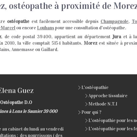
ez, ostéopathe à proximité de More
otre
ostéopathe
est facilement accessible depuis
Champagnole
,
To
-Marcel
ou encore
Louhans
pour une consultation d'ostéopathe.
z
, de code postal 39400, appartient au département
Jura
et à l
En 2010, la ville comptait 5154 habitants.
Morez
est située à proxim
ains, Annemasse ou Gaillard.
L'ostéopathie
Elena Guez
Approche tissulaire
Ostéopathe D.O
Methode N.T.I
lines à Lons le Saunier 39 000
Pour qui ?
L'ostéopathie pour les 
L'ostéopathie pour les 
e au cabinet du lundi au vendredi
ltations : des nourrissons ( des