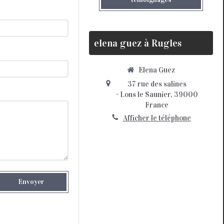
elena guez à Rugles
Elena Guez
37 rue des salines
-
Lons le Saunier, 39000
France
Afficher le téléphone
Envoyer