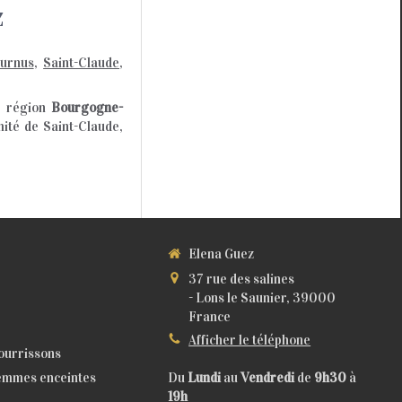
z
urnus
,
Saint-Claude
,
a région
Bourgogne-
ité de Saint-Claude,
Elena Guez
37 rue des salines
-
Lons le Saunier, 39000
France
Afficher le téléphone
nourrissons
femmes enceintes
Du
Lundi
au
Vendredi
de
9h30
à
19h