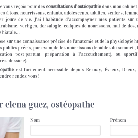
je vous reçois pour des
consultations d'ostéopathie
dans mon cabinet 
es à tous, nourrissons, enfants, adolescents, adultes, seniors, femme
er jours de vie. J'ai l'habitude d'accompagner mes patients su
trabisme, vertiges, dorsalogie, coliques de nourissons, mal de dos,
 hiatale...
ose sur une connaissance précise de l’anatomie et de la physiologie 
s publics précis, par exemple les nourrissons (troubles du sommeil, 
cation post-partum, préparation à l'accouchement), ou sportifs
rès blessure).
éopathe
est facilement accessible depuis Bernay, Évreux, Dreux, V
rendre rendez-vous !
r elena guez, ostéopathe
Nom
Prénom