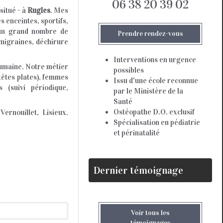
06 38 20 39 02
situé - à
Rugles
. Mes
s enceintes, sportifs,
r un grand nombre de
Prendre rendez-vous
 migraines, déchirure
Interventions en urgence
humaine. Notre métier
possibles
têtes plates), femmes
Issu d'une école reconnue
 (suivi périodique,
par le Ministère de la
Santé
Ostéopathe D.O. exclusif
ernouillet, Lisieux.
Spécialisation en pédiatrie
et périnatalité
Dernier témoignage
Voir tous les
témoignages