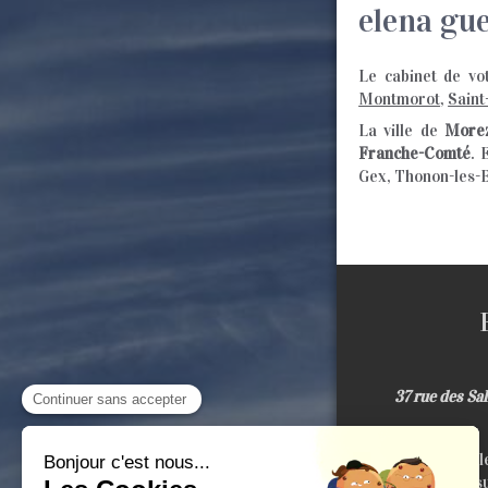
elena gu
Le cabinet de v
Montmorot
,
Saint
La ville de
More
Franche-Comté
. 
Gex, Thonon-les-B
37 rue des Sa
Je vous accueill
, pour des consu